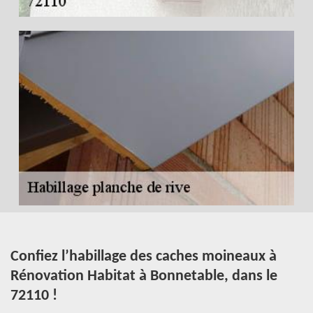
t
Confiez l’habillage des caches moineaux à
P
Rénovation Habitat à Bonnetable, dans le
s
72110 !
m