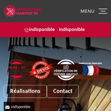
MENU
indisponible
indisponible
-
Réalisations
Contact
indisponible