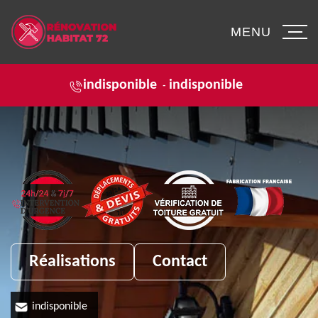
MENU
indisponible
indisponible
-
Réalisations
Contact
indisponible