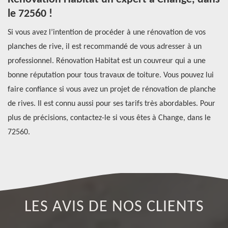
le 72560 !
Si
es
Si vous avez l’intention de procéder à une rénovation de vos
de
planches de rive, il est recommandé de vous adresser à un
sp
ssi
professionnel. Rénovation Habitat est un couvreur qui a une
pr
i
bonne réputation pour tous travaux de toiture. Vous pouvez lui
qu
 en
faire confiance si vous avez un projet de rénovation de planche
pr
nt
de rives. Il est connu aussi pour ses tarifs très abordables. Pour
de
plus de précisions, contactez-le si vous êtes à Change, dans le
lu
72560.
LES AVIS DE NOS CLIENTS