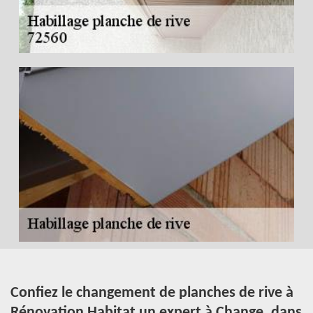
s
Confiez le changement de planches de rive à
H
Rénovation Habitat un expert à Change, dans
l