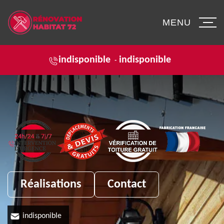
MENU
indisponible
indisponible
-
Réalisations
Contact
indisponible