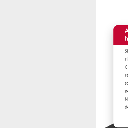
A
h
S
r
C
r
s
n
N
d