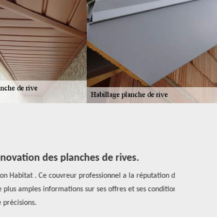
ovation des planches de rives.
Pour un
n Habitat . Ce couvreur professionnel a la réputation de
lus amples informations sur ses offres et ses conditions
Pour tous tr
récisions.
professionn