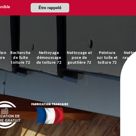
onible
Être rappelé
ion
Recherche
Nettoyage
Nettoyage et
Peinture
Netto
ure
de fuite
démoussage
pose de
sur tuile et
ravale
toiture 72
de toiture 72
gouttière 72
toiture 72
faça