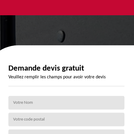
yage et
Urgence
Habillage
ment de
fuite de
planche de
de 72
toiture 72
rive 72
Demande devis gratuit
Veuillez remplir les champs pour avoir votre devis