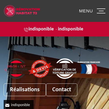
MENU
indisponible
indisponible
-
Réalisations
Contact
indisponible