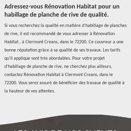
il
Adressez-vous Rénovation Habitat pour un
P
habillage de planche de rive de qualité.
d
des
Si vous recherchez la qualité en matière d’habillage de planches
Un
de rive, il est recommandé de vous adresser à Rénovation
En
st
Habitat , à Clermont Creans, dans le 72200. Ce couvreur a une
to
bonne réputation grâce à sa qualité de ses travaux. Les tarifs
de
qu’il applique sont très abordables. Pour votre projet
to
d’habillage de planche de rive, ne cherchez plus ailleurs,
Cl
lle
contactez Rénovation Habitat à Clermont Creans, dans le
pr
72200. Vous serez assuré de bénéficier des travaux de qualité à
un
la hauteur de vos attentes.