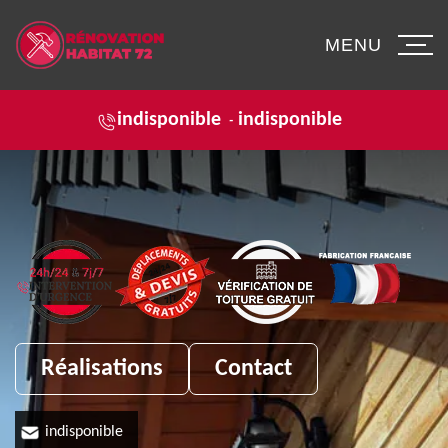
MENU
indisponible
indisponible
-
Réalisations
Contact
indisponible