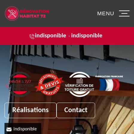
MENU
indisponible
indisponible
-
Réalisations
Contact
indisponible