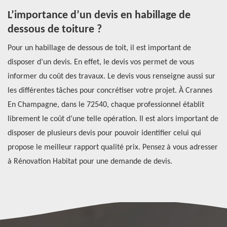
L’importance d’un devis en habillage de
P
dessous de toiture ?
e
Pour un habillage de dessous de toit, il est important de
Po
disposer d’un devis. En effet, le devis vos permet de vous
de
é
informer du coût des travaux. Le devis vous renseigne aussi sur
to
ant
les différentes tâches pour concrétiser votre projet. À Crannes
mo
En Champagne, dans le 72540, chaque professionnel établit
un
l
librement le coût d’une telle opération. Il est alors important de
pr
disposer de plusieurs devis pour pouvoir identifier celui qui
vo
lu
propose le meilleur rapport qualité prix. Pensez à vous adresser
d’
à Rénovation Habitat pour une demande de devis.
le