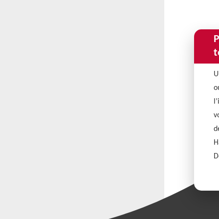
P
t
U
o
l
v
d
H
D