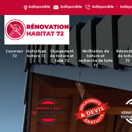
indisponible
indisponible
indisponible
-
indisp
Couvreur
Hydrofuge
Changement
Vérification de
Rénovat
72
toiture 72
de toiture et
toiture et
de toit
tuile 72
recherche de fuite
72
72