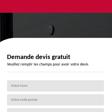
yage et
Urgence
Habillage
ment de
fuite de
planche de
de 72
toiture 72
rive 72
Demande devis gratuit
Veuillez remplir les champs pour avoir votre devis