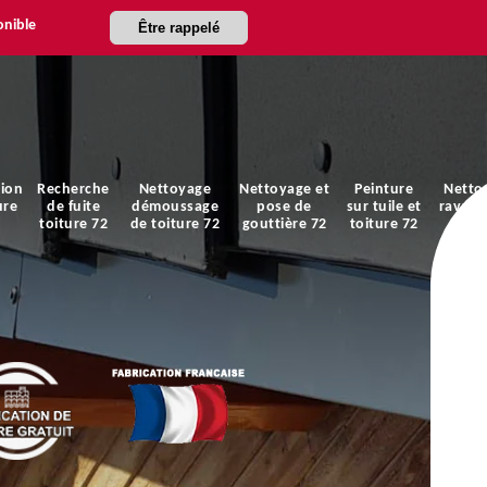
onible
Être rappelé
ion
Recherche
Nettoyage
Nettoyage et
Peinture
Netto
ure
de fuite
démoussage
pose de
sur tuile et
ravale
toiture 72
de toiture 72
gouttière 72
toiture 72
faça