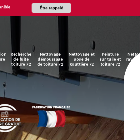
onible
Être rappelé
ion
Recherche
Nettoyage
Nettoyage et
Peinture
Netto
ure
de fuite
démoussage
pose de
sur tuile et
ravale
toiture 72
de toiture 72
gouttière 72
toiture 72
faça