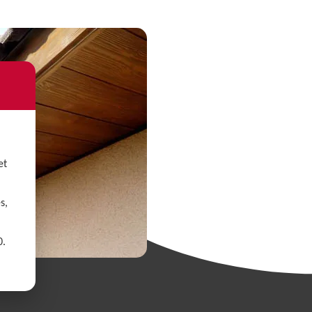
et
s,
0.