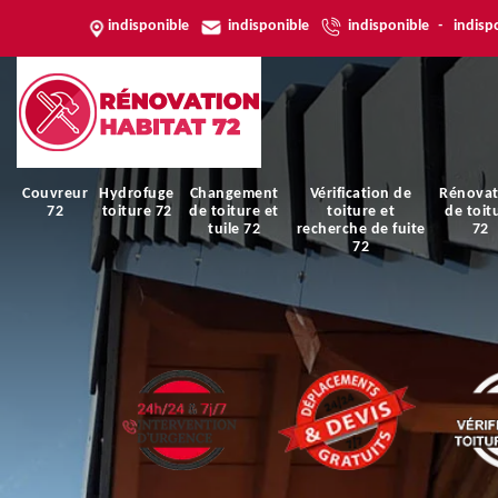
indisponible
indisponible
indisponible
-
indisp
Couvreur
Hydrofuge
Changement
Vérification de
Rénovat
72
toiture 72
de toiture et
toiture et
de toit
tuile 72
recherche de fuite
72
72