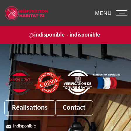
MENU
indisponible
indisponible
-
Réalisations
Contact
indisponible