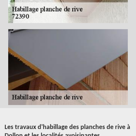
t
Les travaux d'habillage des planches de rive à
D
Dollon et les localités avoisinantes
v