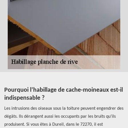
t
Pourquoi l’habillage de cache-moineaux est-il
L
indispensable ?
D
Les intrusions des oiseaux sous la toiture peuvent engendrer des
Le
dégâts. Ils dérangent aussi les occupants par les bruits qu’ils
ép
produisent. Si vous êtes à Dureil, dans le 72270, il est
de