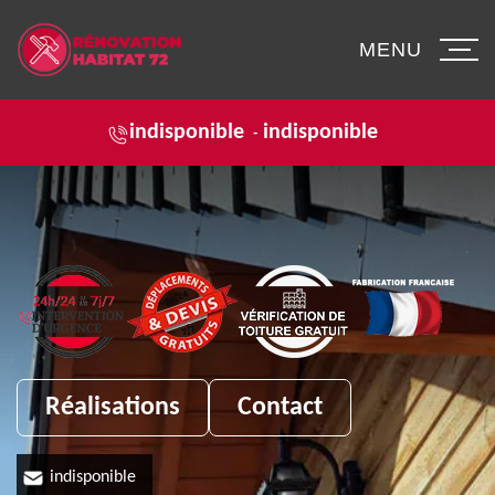
MENU
indisponible
indisponible
-
Réalisations
Contact
indisponible