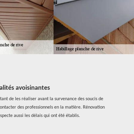
lités avoisinantes
tant de les réaliser avant la survenance des soucis de
Les intrusio
contacter des professionnels en la matière. Rénovation
est recom
cte aussi les délais qui ont été établis.
oiseaux peuv