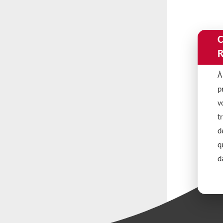
C
R
À
p
v
t
d
q
d