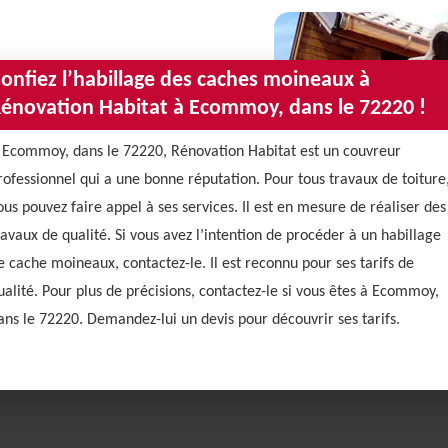
onfiez l’habillage des caches moineaux à
énovation Habitat à Ecommoy, dans le 72220 !
 Ecommoy, dans le 72220, Rénovation Habitat est un couvreur
rofessionnel qui a une bonne réputation. Pour tous travaux de toiture
ous pouvez faire appel à ses services. Il est en mesure de réaliser des
ravaux de qualité. Si vous avez l’intention de procéder à un habillage
e cache moineaux, contactez-le. Il est reconnu pour ses tarifs de
ualité. Pour plus de précisions, contactez-le si vous êtes à Ecommoy,
ans le 72220. Demandez-lui un devis pour découvrir ses tarifs.