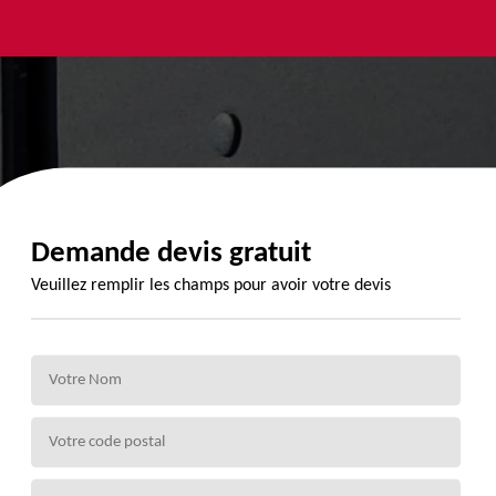
yage et
Urgence
Habillage
ment de
fuite de
planche de
de 72
toiture 72
rive 72
Demande devis gratuit
Veuillez remplir les champs pour avoir votre devis