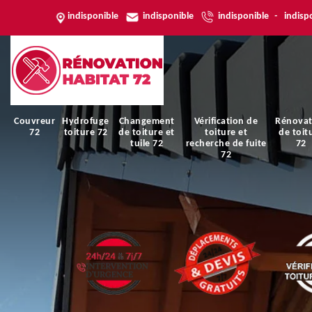
indisponible
indisponible
indisponible
-
indisp
Couvreur
Hydrofuge
Changement
Vérification de
Rénovat
72
toiture 72
de toiture et
toiture et
de toit
tuile 72
recherche de fuite
72
72