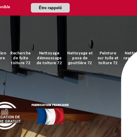
onible
Être rappelé
ion
Recherche
Nettoyage
Nettoyage et
Peinture
Netto
ure
de fuite
démoussage
pose de
sur tuile et
ravale
toiture 72
de toiture 72
gouttière 72
toiture 72
faça