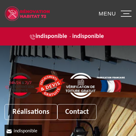
MENU
indisponible
indisponible
-
Réalisations
Contact
indisponible