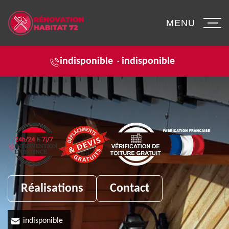
MENU
indisponible
indisponible
-
Réalisations
Contact
indisponible