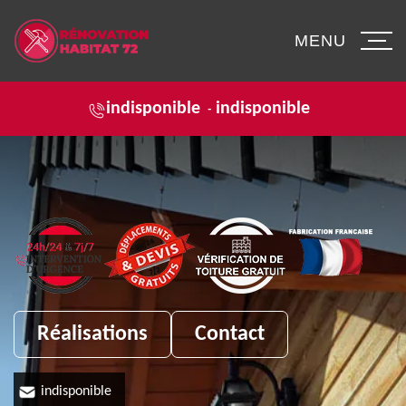
MENU
indisponible
indisponible
-
Réalisations
Contact
indisponible