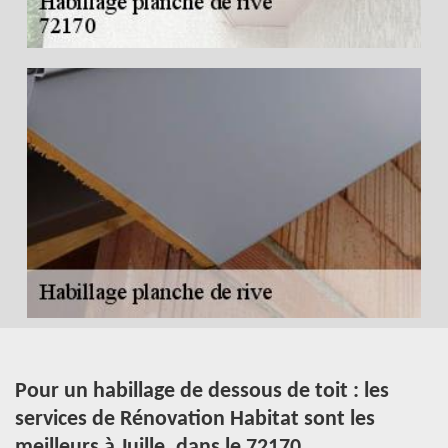
Pour un habillage de dessous de toit : les
F
services de Rénovation Habitat sont les
p
meilleurs à Juille, dans le 72170.
l