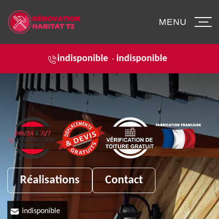
MENU
indisponible
indisponible
-
Réalisations
Contact
indisponible