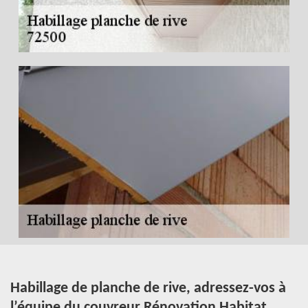
Habillage de planche de rive, adressez-vos à
P
l’équipe du couvreur Rénovation Habitat .
s