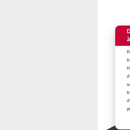
D
à
P
t
H
d
s
t
d
p