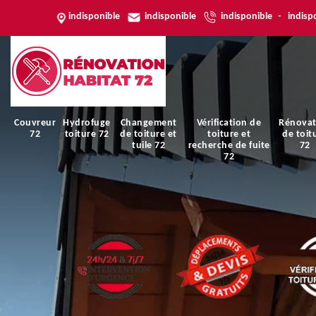
indisponible
indisponible
indisponible
-
indisp
Couvreur
Hydrofuge
Changement
Vérification de
Rénovat
72
toiture 72
de toiture et
toiture et
de toit
tuile 72
recherche de fuite
72
72