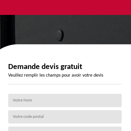
yage et
Urgence
Habillage
ment de
fuite de
planche de
de 72
toiture 72
rive 72
Demande devis gratuit
Veuillez remplir les champs pour avoir votre devis