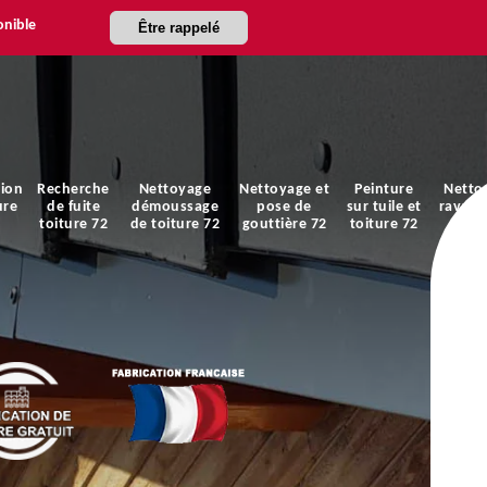
onible
Être rappelé
ion
Recherche
Nettoyage
Nettoyage et
Peinture
Netto
ure
de fuite
démoussage
pose de
sur tuile et
ravale
toiture 72
de toiture 72
gouttière 72
toiture 72
faça