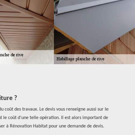
ture ?
u coût des travaux. Le devis vous renseigne aussi sur les
Suite à l’at
le coût d’une telle opération. Il est alors important de
rive. Les
esser à Rénovation Habitat pour une demande de devis.