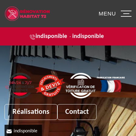
MENU
indisponible
indisponible
-
Réalisations
Contact
indisponible