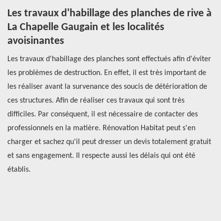
Les travaux d'habillage des planches de rive à
P
La Chapelle Gaugain et les localités
s
avoisinantes
m
7
Les travaux d'habillage des planches sont effectués afin d'éviter
n
les problèmes de destruction. En effet, il est très important de
Po
les réaliser avant la survenance des soucis de détérioration de
pr
e
ces structures. Afin de réaliser ces travaux qui sont très
l’
difficiles. Par conséquent, il est nécessaire de contacter des
pr
professionnels en la matière. Rénovation Habitat peut s'en
pe
charger et sachez qu'il peut dresser un devis totalement gratuit
oi
ur
et sans engagement. Il respecte aussi les délais qui ont été
vo
établis.
to
pl