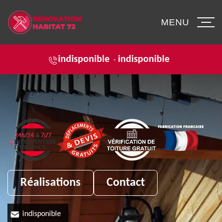
MENU
indisponible
indisponible
-
Réalisations
Contact
indisponible