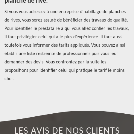
planche de rive.
t
Si vous vous adressez à une entreprise d’habillage de planches
Po
de rives, vous serez assuré de bénéficier des travaux de qualité.
pr
Pour identifier le prestataire à qui vous allez confier les travaux,
tr
il faut privilégier celui qui a le plus d’expérience. Il faut aussi
du
toutefois vous informer des tarifs appliqués. Vous pouvez ainsi
dé
s
établir une liste restreinte de professionnels puis vous leur
we
demander des devis. Vous confrontez par la suite les
po
propositions pour identifier celui qui pratique le tarif le moins
De
r
cher.
LES AVIS DE NOS CLIENTS