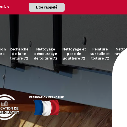
onible
Être rappelé
ion
Recherche
Nettoyage
Nettoyage et
Peinture
Netto
ure
de fuite
démoussage
pose de
sur tuile et
ravale
toiture 72
de toiture 72
gouttière 72
toiture 72
faça