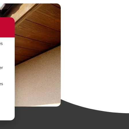
es
er
es