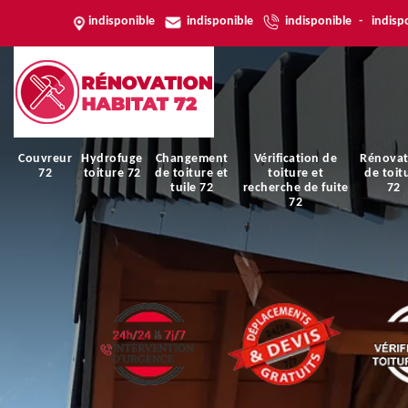
indisponible
indisponible
indisponible
-
indisp
Couvreur
Hydrofuge
Changement
Vérification de
Rénovat
72
toiture 72
de toiture et
toiture et
de toit
tuile 72
recherche de fuite
72
72