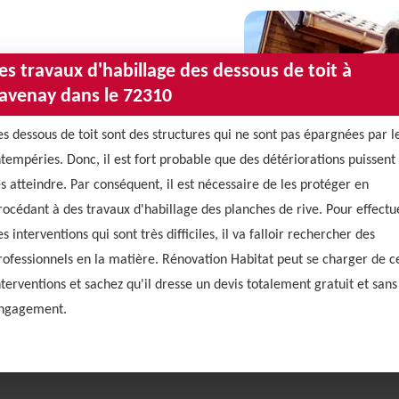
es travaux d'habillage des dessous de toit à
avenay dans le 72310
es dessous de toit sont des structures qui ne sont pas épargnées par l
ntempéries. Donc, il est fort probable que des détériorations puissent
es atteindre. Par conséquent, il est nécessaire de les protéger en
rocédant à des travaux d'habillage des planches de rive. Pour effectu
es interventions qui sont très difficiles, il va falloir rechercher des
rofessionnels en la matière. Rénovation Habitat peut se charger de c
nterventions et sachez qu'il dresse un devis totalement gratuit et sans
ngagement.