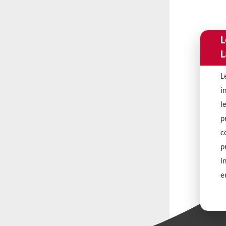
L
L
L
i
l
p
c
p
i
e