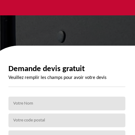
yage et
Urgence
Habillage
ment de
fuite de
planche de
de 72
toiture 72
rive 72
Demande devis gratuit
Veuillez remplir les champs pour avoir votre devis