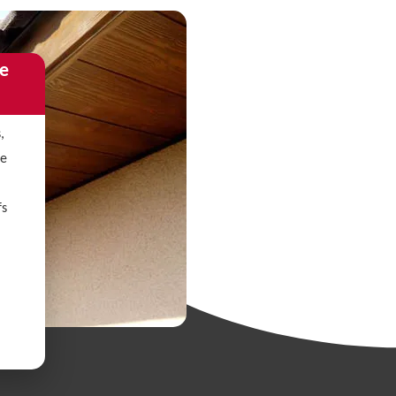
de
,
le
fs