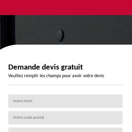
yage et
Urgence
Habillage
ment de
fuite de
planche de
de 72
toiture 72
rive 72
Demande devis gratuit
Veuillez remplir les champs pour avoir votre devis