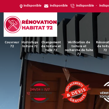
indisponible
indisponible
indisponible
-
indisp
Couvreur
Hydrofuge
Changement
Vérification de
Rénovat
72
toiture 72
de toiture et
toiture et
de toit
tuile 72
recherche de fuite
72
72