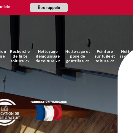
onible
Être rappelé
ion
Recherche
Nettoyage
Nettoyage et
Peinture
Netto
ure
de fuite
démoussage
pose de
sur tuile et
ravale
toiture 72
de toiture 72
gouttière 72
toiture 72
faça