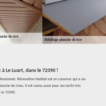
 Le Luart, dans le 72390 !
essionnel. Rénovation Habitat est un couvreur qui a une
Les trava
che de rives. Il est connu aussi pour ses tarifs très
effectuer cela
 le 72390.
des profe