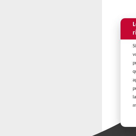
L
r
S
v
p
q
a
p
l
m