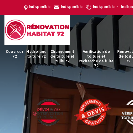
indisponible
indisponible
indisponible
-
indisp
Couvreur
Hydrofuge
Changement
Vérification de
Rénovat
72
toiture 72
de toiture et
toiture et
de toit
tuile 72
recherche de fuite
72
72