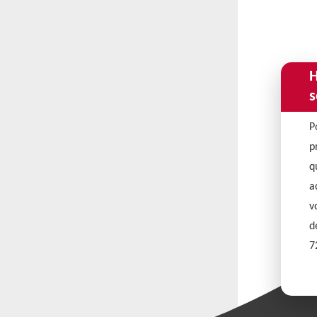
H
s
P
p
q
a
v
d
7