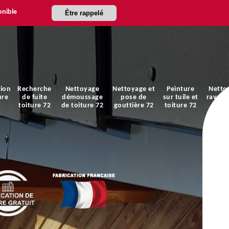
onible
Être rappelé
ion
Recherche
Nettoyage
Nettoyage et
Peinture
Netto
ure
de fuite
démoussage
pose de
sur tuile et
ravale
toiture 72
de toiture 72
gouttière 72
toiture 72
faça