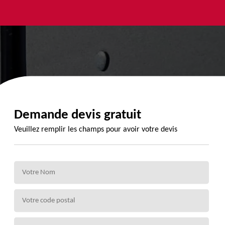
yage et
Urgence
Habillage
ment de
fuite de
planche de
de 72
toiture 72
rive 72
Demande devis gratuit
Veuillez remplir les champs pour avoir votre devis