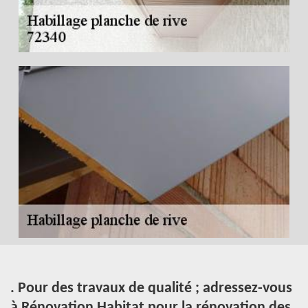
. Pour des travaux de qualité ; adressez-vous
L
à Rénovation Habitat pour la rénovation des
L