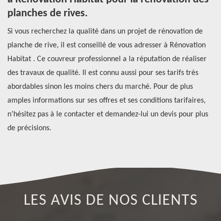
planches de rives.
Le
Si vous recherchez la qualité dans un projet de rénovation de
le
n
planche de rive, il est conseillé de vous adresser à Rénovation
le
n
Habitat . Ce couvreur professionnel a la réputation de réaliser
ce
 de
des travaux de qualité. Il est connu aussi pour ses tarifs très
di
abordables sinon les moins chers du marché. Pour de plus
pr
 Si
amples informations sur ses offres et ses conditions tarifaires,
ch
n’hésitez pas à le contacter et demandez-lui un devis pour plus
et
de précisions.
ét
LES AVIS DE NOS CLIENTS