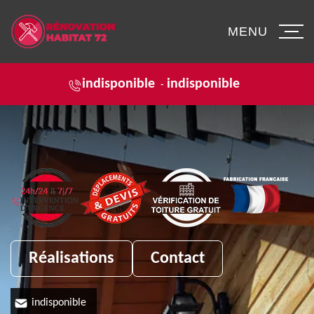
MENU
indisponible
indisponible
-
Réalisations
Contact
indisponible