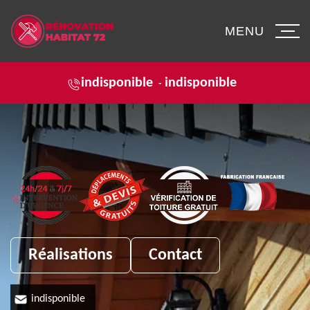
MENU
indisponible
indisponible
-
Réalisations
Contact
indisponible