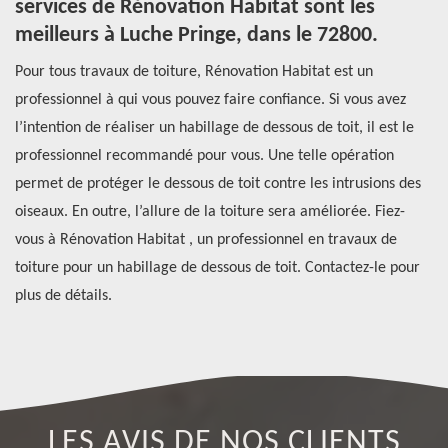
services de Rénovation Habitat sont les
p
meilleurs à Luche Pringe, dans le 72800.
Po
age
Pour tous travaux de toiture, Rénovation Habitat est un
fa
s
professionnel à qui vous pouvez faire confiance. Si vous avez
de
l’intention de réaliser un habillage de dessous de toit, il est le
72
e
professionnel recommandé pour vous. Une telle opération
Av
permet de protéger le dessous de toit contre les intrusions des
me
us
oiseaux. En outre, l’allure de la toiture sera améliorée. Fiez-
es
vous à Rénovation Habitat , un professionnel en travaux de
Po
toiture pour un habillage de dessous de toit. Contactez-le pour
de
plus de détails.
LES AVIS DE NOS CLIENTS