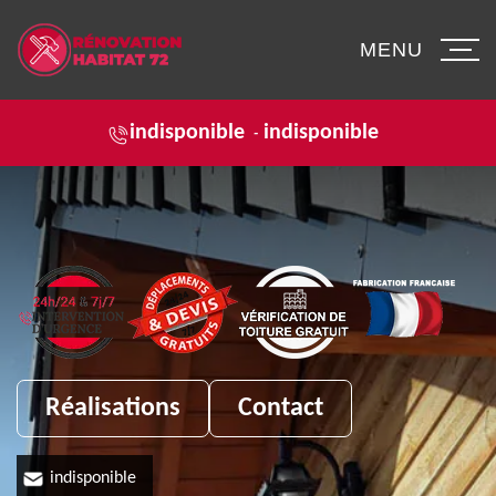
MENU
indisponible
indisponible
-
Réalisations
Contact
indisponible