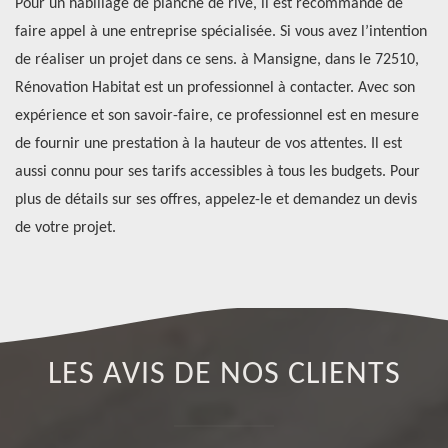
Pour un habillage de planche de rive, il est recommandé de
Po
faire appel à une entreprise spécialisée. Si vous avez l’intention
de
t
de réaliser un projet dans ce sens. à Mansigne, dans le 72510,
to
Rénovation Habitat est un professionnel à contacter. Avec son
mo
expérience et son savoir-faire, ce professionnel est en mesure
un
s
de fournir une prestation à la hauteur de vos attentes. Il est
pr
aussi connu pour ses tarifs accessibles à tous les budgets. Pour
vo
plus de détails sur ses offres, appelez-le et demandez un devis
d’
de votre projet.
LES AVIS DE NOS CLIENTS