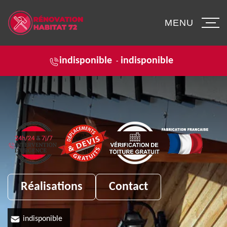
MENU
indisponible
indisponible
-
Réalisations
Contact
indisponible