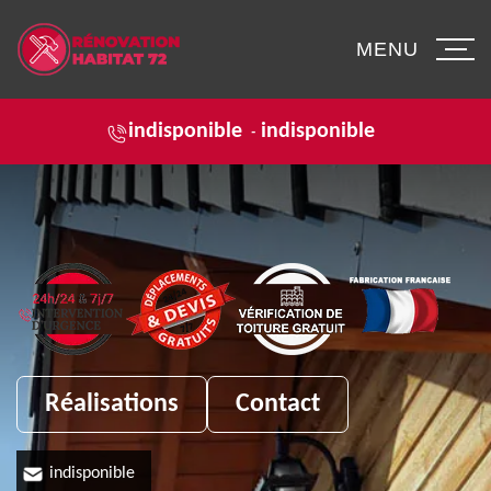
MENU
indisponible
indisponible
-
Réalisations
Contact
indisponible