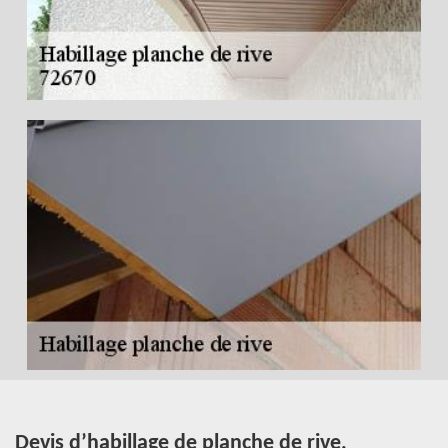
à
Devis d’habillage de planche de rive,
L