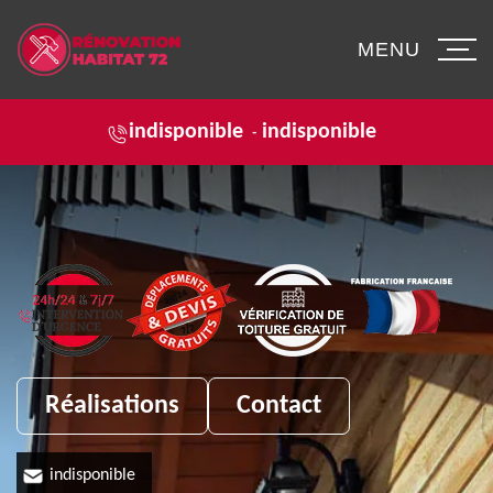
MENU
indisponible
indisponible
-
Réalisations
Contact
indisponible