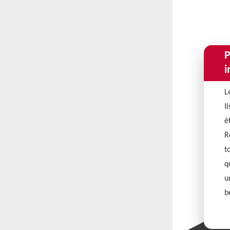
P
i
L
I
ê
R
t
q
u
b