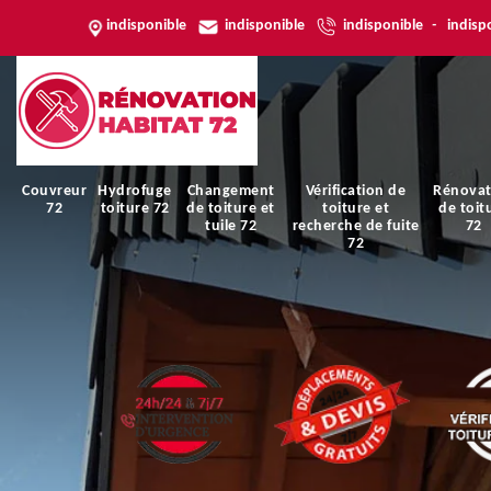
indisponible
indisponible
indisponible
-
indisp
Couvreur
Hydrofuge
Changement
Vérification de
Rénovat
72
toiture 72
de toiture et
toiture et
de toit
tuile 72
recherche de fuite
72
72