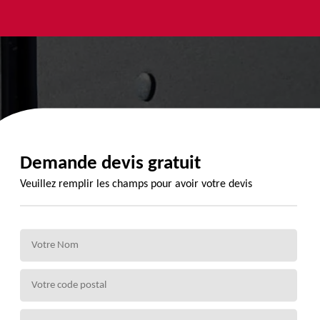
yage et
Urgence
Habillage
ment de
fuite de
planche de
de 72
toiture 72
rive 72
Demande devis gratuit
Veuillez remplir les champs pour avoir votre devis