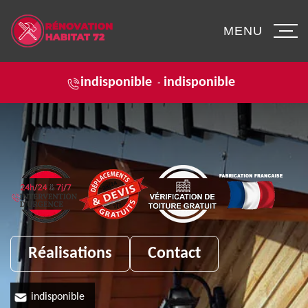
MENU
indisponible
indisponible
-
Réalisations
Contact
indisponible