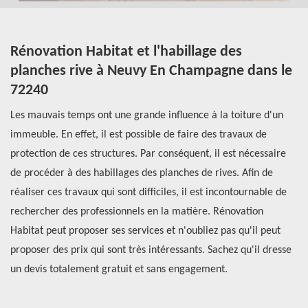
il
Rénovation Habitat et l'habillage des
D
planches rive à Neuvy En Champagne dans le
a
72240
des
Po
Les mauvais temps ont une grande influence à la toiture d'un
de
0,
immeuble. En effet, il est possible de faire des travaux de
Ré
protection de ces structures. Par conséquent, il est nécessaire
se
de procéder à des habillages des planches de rives. Afin de
de
réaliser ces travaux qui sont difficiles, il est incontournable de
di
lle
rechercher des professionnels en la matière. Rénovation
an
Habitat peut proposer ses services et n'oubliez pas qu'il peut
fi
proposer des prix qui sont très intéressants. Sachez qu'il dresse
qu
un devis totalement gratuit et sans engagement.