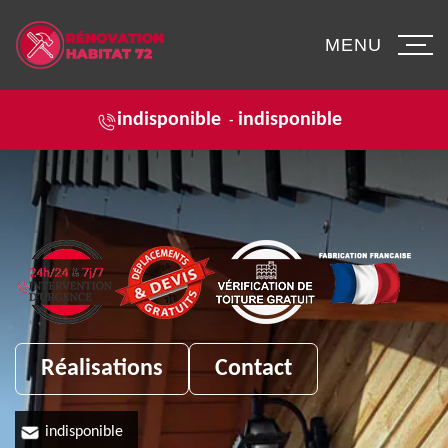
MENU
indisponible
indisponible
-
Réalisations
Contact
indisponible