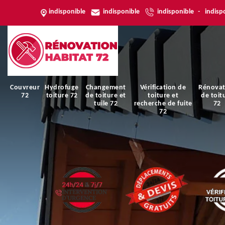
indisponible
indisponible
indisponible
-
indisp
Couvreur
Hydrofuge
Changement
Vérification de
Rénovat
72
toiture 72
de toiture et
toiture et
de toit
tuile 72
recherche de fuite
72
72