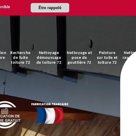
onible
Être rappelé
ion
Recherche
Nettoyage
Nettoyage et
Peinture
Netto
ure
de fuite
démoussage
pose de
sur tuile et
ravale
toiture 72
de toiture 72
gouttière 72
toiture 72
faça