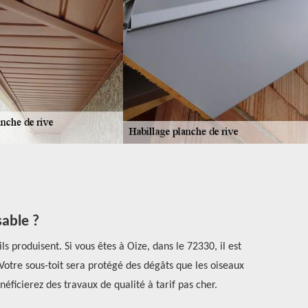
sable ?
s produisent. Si vous êtes à Oize, dans le 72330, il est
Un habillag
otre sous-toit sera protégé des dégâts que les oiseaux
peuvent c
ficierez des travaux de qualité à tarif pas cher.