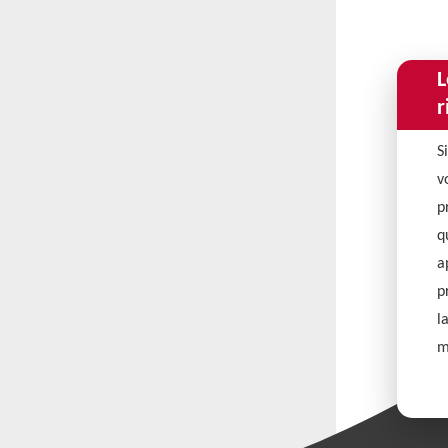
L
r
S
v
p
q
a
p
l
m