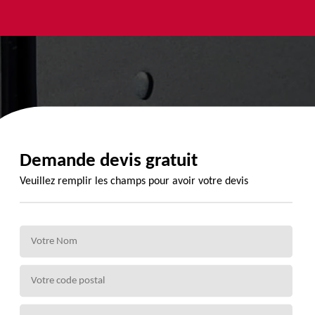
yage et
Urgence
Habillage
ment de
fuite de
planche de
de 72
toiture 72
rive 72
Demande devis gratuit
Veuillez remplir les champs pour avoir votre devis