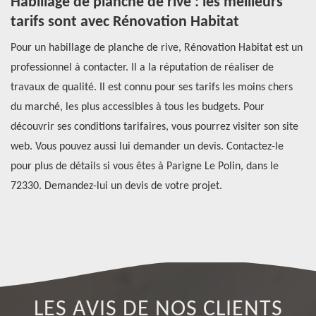
Habillage de planche de rive : les meilleurs
C
tarifs sont avec Rénovation Habitat
R
l
Pour un habillage de planche de rive, Rénovation Habitat est un
on
professionnel à contacter. Il a la réputation de réaliser de
À 
travaux de qualité. Il est connu pour ses tarifs les moins chers
co
du marché, les plus accessibles à tous les budgets. Pour
tr
en
découvrir ses conditions tarifaires, vous pourrez visiter son site
en
 Il
web. Vous pouvez aussi lui demander un devis. Contactez-le
l’
pour plus de détails si vous êtes à Parigne Le Polin, dans le
co
72330. Demandez-lui un devis de votre projet.
de
le
LES AVIS DE NOS CLIENTS