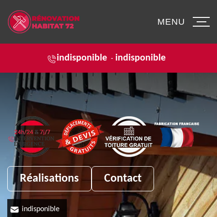
MENU
indisponible
indisponible
-
Réalisations
Contact
indisponible