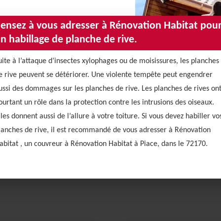
ensez à vous adresser à Rénovation Habitat pou
n habillage de planche de rive.
uite à l’attaque d’insectes xylophages ou de moisissures, les planches
e rive peuvent se détériorer. Une violente tempête peut engendrer
ussi des dommages sur les planches de rive. Les planches de rives on
ourtant un rôle dans la protection contre les intrusions des oiseaux.
lles donnent aussi de l’allure à votre toiture. Si vous devez habiller vo
lanches de rive, il est recommandé de vous adresser à Rénovation
abitat , un couvreur à Rénovation Habitat à Piace, dans le 72170.