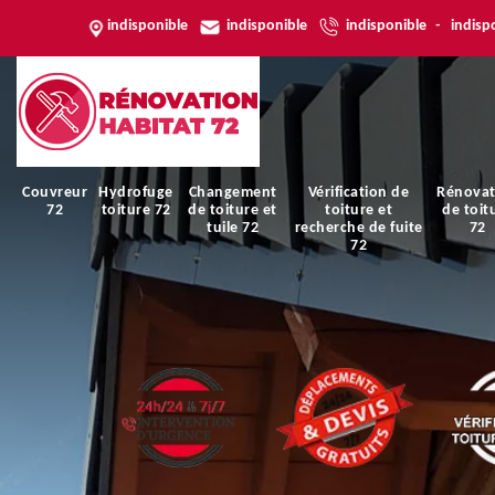
indisponible
indisponible
indisponible
-
indisp
Couvreur
Hydrofuge
Changement
Vérification de
Rénovat
72
toiture 72
de toiture et
toiture et
de toit
tuile 72
recherche de fuite
72
72