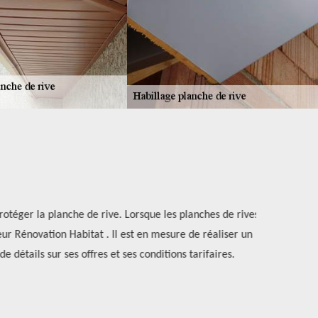
rotéger la planche de rive. Lorsque les planches de rives
Les intrusio
reur Rénovation Habitat . Il est en mesure de réaliser un
recommandé d
 détails sur ses offres et ses conditions tarifaires.
peuven