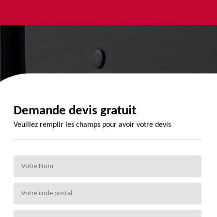
yage et
Urgence
Habillage
ment de
fuite de
planche de
de 72
toiture 72
rive 72
Demande devis gratuit
Veuillez remplir les champs pour avoir votre devis