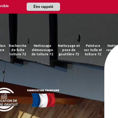
onible
Être rappelé
ion
Recherche
Nettoyage
Nettoyage et
Peinture
Netto
ure
de fuite
démoussage
pose de
sur tuile et
ravale
toiture 72
de toiture 72
gouttière 72
toiture 72
faça