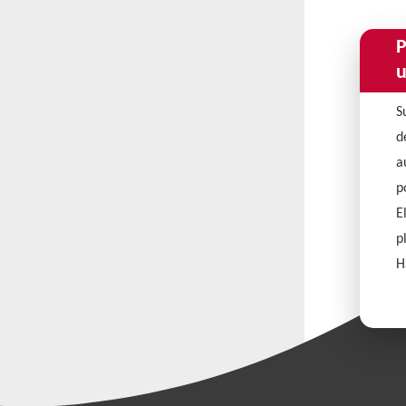
P
u
S
d
a
p
E
p
H