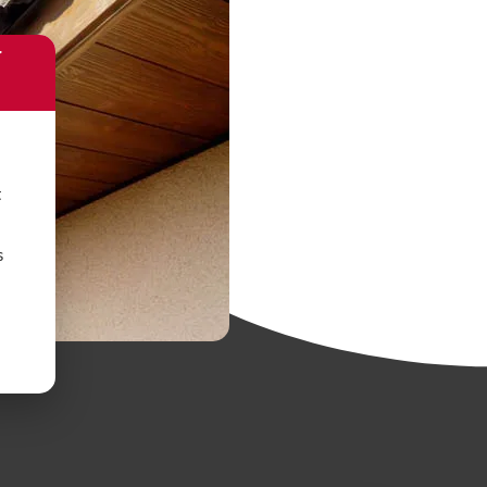
r
t
s