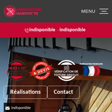
MENU
indisponible
indisponible
-
Réalisations
Contact
indisponible