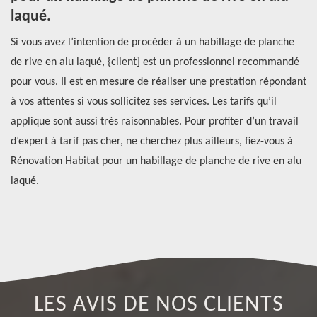
laqué.
p
er
Si vous avez l’intention de procéder à un habillage de planche
Si
e
de rive en alu laqué, {client] est un professionnel recommandé
pl
pour vous. Il est en mesure de réaliser une prestation répondant
Ha
à vos attentes si vous sollicitez ses services. Les tarifs qu’il
de
applique sont aussi très raisonnables. Pour profiter d’un travail
ab
it
d’expert à tarif pas cher, ne cherchez plus ailleurs, fiez-vous à
am
Rénovation Habitat pour un habillage de planche de rive en alu
n’
laqué.
de
LES AVIS DE NOS CLIENTS