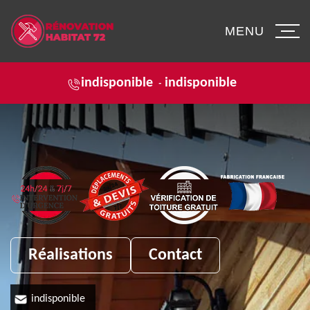
MENU
indisponible
indisponible
-
Réalisations
Contact
indisponible