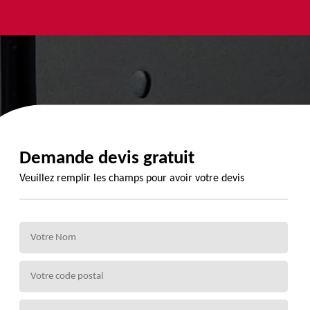
yage et
Urgence
Habillage
ment de
fuite de
planche de
de 72
toiture 72
rive 72
Demande devis gratuit
Veuillez remplir les champs pour avoir votre devis