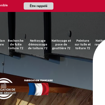
onible
Être rappelé
ion
Recherche
Nettoyage
Nettoyage et
Peinture
Netto
ure
de fuite
démoussage
pose de
sur tuile et
ravale
toiture 72
de toiture 72
gouttière 72
toiture 72
faça