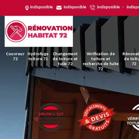
indisponible
indisponible
indisponible
-
indisp
Couvreur
Hydrofuge
Changement
Vérification de
Rénovat
72
toiture 72
de toiture et
toiture et
de toit
tuile 72
recherche de fuite
72
72