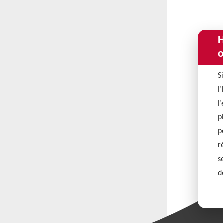
H
o
S
l
l
p
p
r
s
d