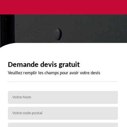
yage et
Urgence
Habillage
ment de
fuite de
planche de
de 72
toiture 72
rive 72
Demande devis gratuit
Veuillez remplir les champs pour avoir votre devis