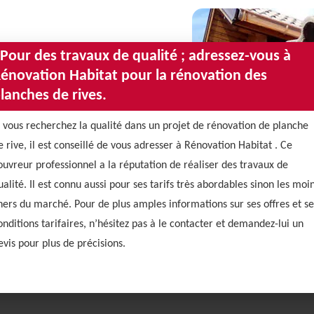
 Pour des travaux de qualité ; adressez-vous à
énovation Habitat pour la rénovation des
lanches de rives.
i vous recherchez la qualité dans un projet de rénovation de planche
e rive, il est conseillé de vous adresser à Rénovation Habitat . Ce
ouvreur professionnel a la réputation de réaliser des travaux de
ualité. Il est connu aussi pour ses tarifs très abordables sinon les moi
hers du marché. Pour de plus amples informations sur ses offres et se
onditions tarifaires, n’hésitez pas à le contacter et demandez-lui un
evis pour plus de précisions.