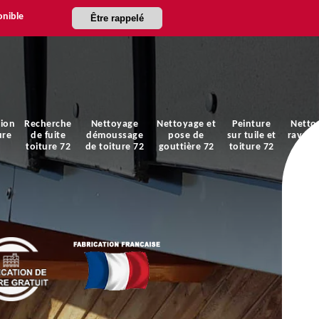
onible
Être rappelé
ion
Recherche
Nettoyage
Nettoyage et
Peinture
Netto
ure
de fuite
démoussage
pose de
sur tuile et
ravale
toiture 72
de toiture 72
gouttière 72
toiture 72
faça