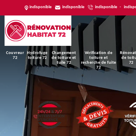
indisponible
indisponible
indisponible
-
indisp
Couvreur
Hydrofuge
Changement
Vérification de
Rénovat
72
toiture 72
de toiture et
toiture et
de toit
tuile 72
recherche de fuite
72
72