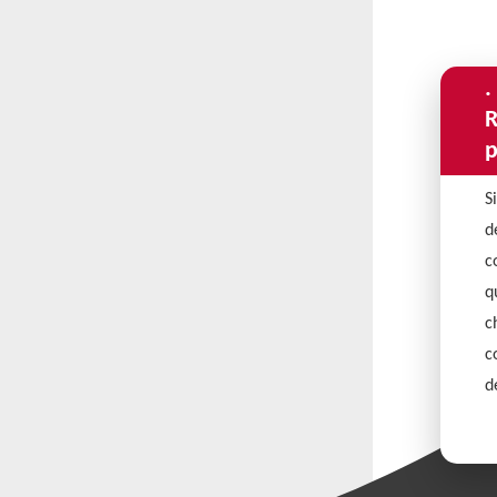
.
R
p
S
d
c
q
c
c
d