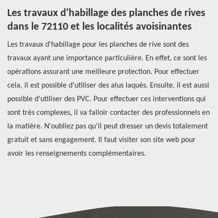
es
Les travaux d'habillage des planches de rives
A
dans le 72110 et les localités avoisinantes
c
p
Les travaux d'habillage pour les planches de rive sont des
age
travaux ayant une importance particulière. En effet, ce sont les
Si
s
opérations assurant une meilleure protection. Pour effectuer
ri
cela, il est possible d'utiliser des alus laqués. Ensuite, il est aussi
co
e
possible d'utiliser des PVC. Pour effectuer ces interventions qui
so
sont très complexes, il va falloir contacter des professionnels en
pr
us
la matière. N'oubliez pas qu'il peut dresser un devis totalement
lu
gratuit et sans engagement. Il faut visiter son site web pour
le
avoir les renseignements complémentaires.
po
ta