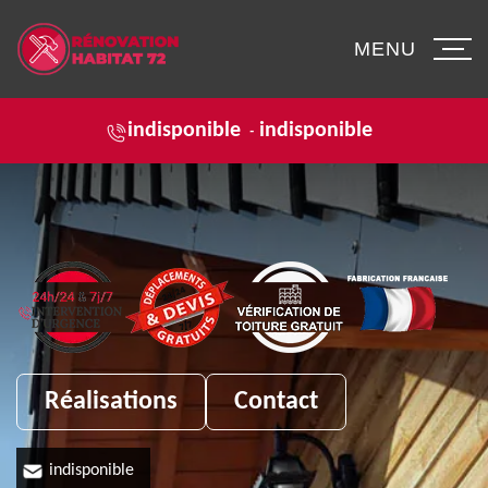
MENU
indisponible
indisponible
-
Réalisations
Contact
indisponible