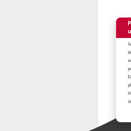
P
u
S
d
a
p
E
p
H
J