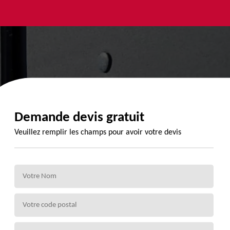
yage et
Urgence
Habillage
ment de
fuite de
planche de
de 72
toiture 72
rive 72
Demande devis gratuit
Veuillez remplir les champs pour avoir votre devis