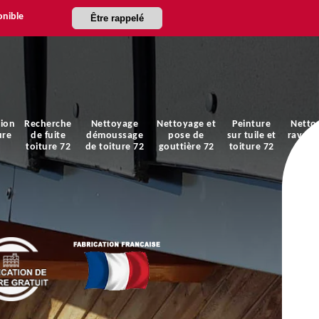
onible
Être rappelé
ion
Recherche
Nettoyage
Nettoyage et
Peinture
Netto
ure
de fuite
démoussage
pose de
sur tuile et
ravale
toiture 72
de toiture 72
gouttière 72
toiture 72
faça