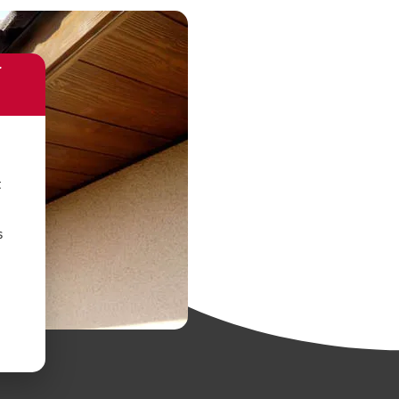
r
t
s