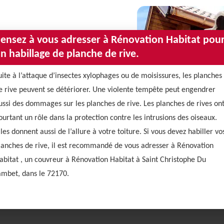
ensez à vous adresser à Rénovation Habitat pou
n habillage de planche de rive.
uite à l’attaque d’insectes xylophages ou de moisissures, les planches
e rive peuvent se détériorer. Une violente tempête peut engendrer
ussi des dommages sur les planches de rive. Les planches de rives on
ourtant un rôle dans la protection contre les intrusions des oiseaux.
lles donnent aussi de l’allure à votre toiture. Si vous devez habiller vo
lanches de rive, il est recommandé de vous adresser à Rénovation
abitat , un couvreur à Rénovation Habitat à Saint Christophe Du
ambet, dans le 72170.