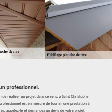
 un professionnel.
 de réaliser un projet dans ce sens. à Saint Christophe
Pour un habil
professionnel est en mesure de fournir une prestation à
différente
ffres, appelez-le et demandez un devis de votre projet.
important de