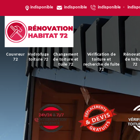
indisponible
indisponible
indisponible
-
indisp
Couvreur
Hydrofuge
Changement
Vérification de
Rénovat
72
toiture 72
de toiture et
toiture et
de toit
tuile 72
recherche de fuite
72
72