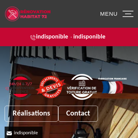
MENU
indisponible
indisponible
-
Réalisations
Contact
indisponible