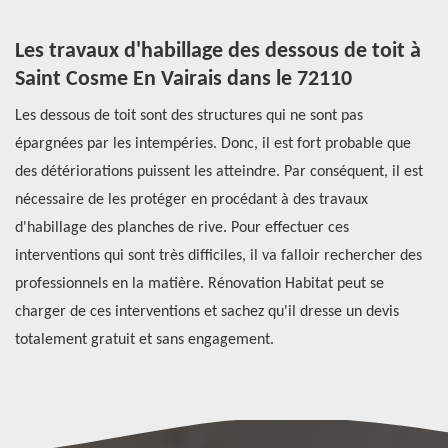
à
Les travaux d'habillage des dessous de toit à
Q
e
Saint Cosme En Vairais dans le 72110
c
Les dessous de toit sont des structures qui ne sont pas
Le
épargnées par les intempéries. Donc, il est fort probable que
En
des détériorations puissent les atteindre. Par conséquent, il est
de
nécessaire de les protéger en procédant à des travaux
co
i
d'habillage des planches de rive. Pour effectuer ces
ma
e
interventions qui sont très difficiles, il va falloir rechercher des
pl
r
professionnels en la matière. Rénovation Habitat peut se
dr
charger de ces interventions et sachez qu'il dresse un devis
av
totalement gratuit et sans engagement.
di