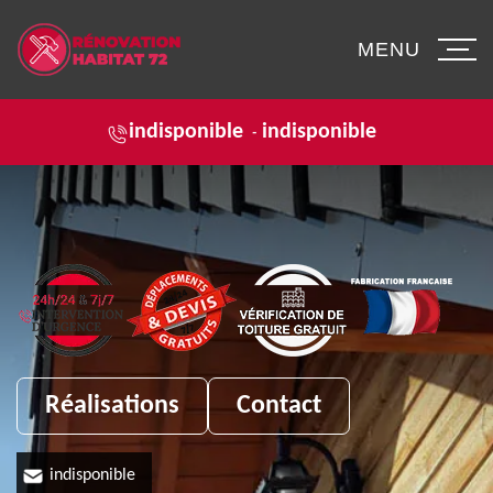
MENU
indisponible
indisponible
-
Réalisations
Contact
indisponible