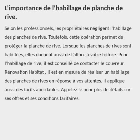
s
L’importance de l’habillage de planche de
L
rive.
d
re.
Selon les professionnels, les propriétaires négligent l’habillage
Po
de
des planches de rive. Toutefois, cette opération permet de
di
er
protéger la planche de rive. Lorsque les planches de rives sont
in
habillées, elles donnent aussi de l’allure à votre toiture. Pour
le
À
l’habillage de rive, il est conseillé de contacter le couvreur
Ge
un
Rénovation Habitat . Il est en mesure de réaliser un habillage
li
i
des planches de rives en réponse à vos attentes. Il applique
di
aussi des tarifs abordables. Appelez-le pour plus de détails sur
pr
ses offres et ses conditions tarifaires.
à 