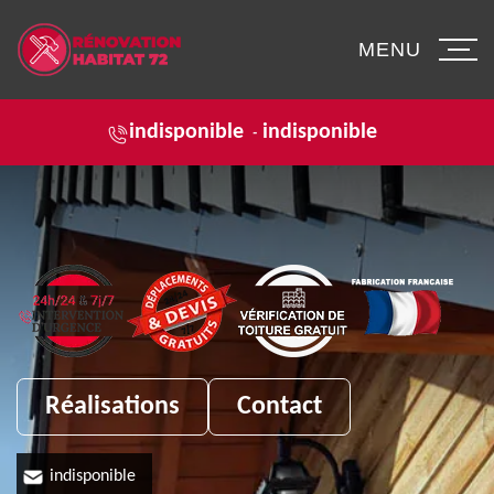
MENU
indisponible
indisponible
-
Réalisations
Contact
indisponible