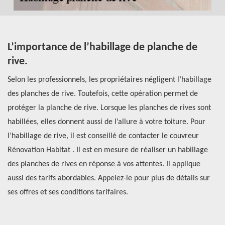
t
L’importance de l’habillage de planche de
Q
rive.
c
Selon les professionnels, les propriétaires négligent l’habillage
Le
des planches de rive. Toutefois, cette opération permet de
En
protéger la planche de rive. Lorsque les planches de rives sont
de
habillées, elles donnent aussi de l’allure à votre toiture. Pour
co
re
l’habillage de rive, il est conseillé de contacter le couvreur
ma
st
Rénovation Habitat . Il est en mesure de réaliser un habillage
pl
des planches de rives en réponse à vos attentes. Il applique
dr
s
aussi des tarifs abordables. Appelez-le pour plus de détails sur
av
ses offres et ses conditions tarifaires.
di