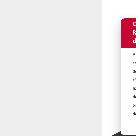
C
R
d
À
c
d
r
h
d
G
d