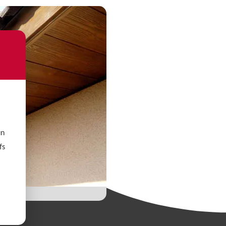
un
fs