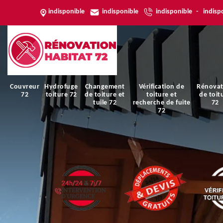
indisponible
indisponible
indisponible
-
indisp
Couvreur
Hydrofuge
Changement
Vérification de
Rénovat
72
toiture 72
de toiture et
toiture et
de toit
tuile 72
recherche de fuite
72
72