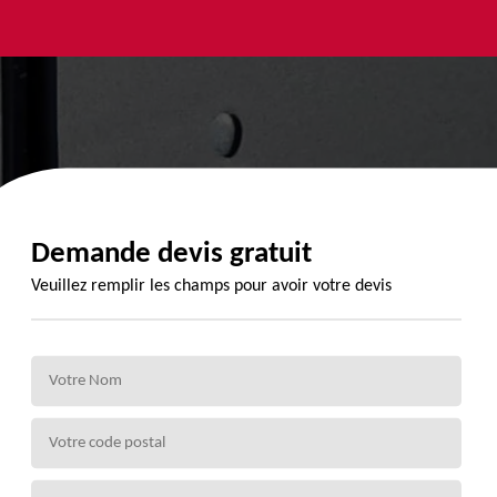
yage et
Urgence
Habillage
ment de
fuite de
planche de
de 72
toiture 72
rive 72
Demande devis gratuit
Veuillez remplir les champs pour avoir votre devis