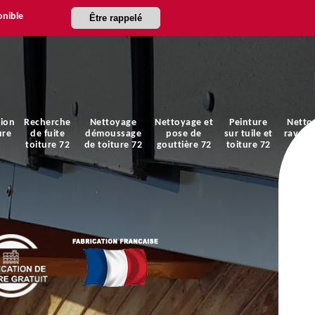
onible
Être rappelé
ion
Recherche
Nettoyage
Nettoyage et
Peinture
Netto
ure
de fuite
démoussage
pose de
sur tuile et
ravale
toiture 72
de toiture 72
gouttière 72
toiture 72
faça