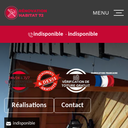
MENU
indisponible
indisponible
-
Réalisations
Contact
indisponible