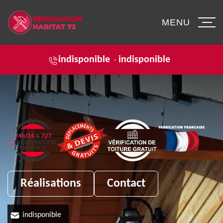
MENU
indisponible
indisponible
-
Réalisations
Contact
indisponible