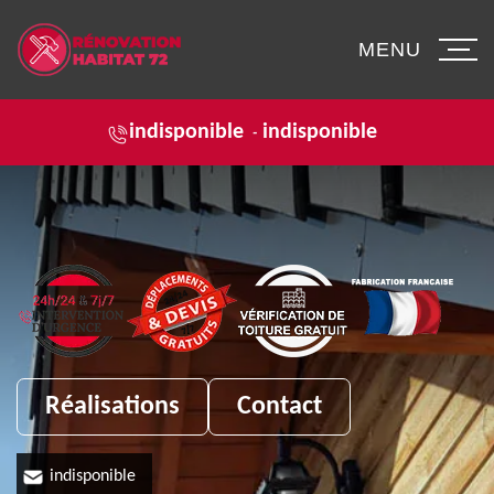
MENU
indisponible
indisponible
-
Réalisations
Contact
indisponible