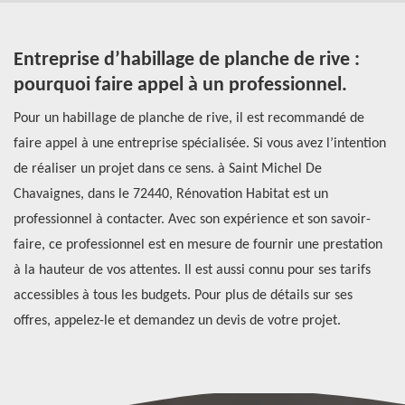
s
Entreprise d’habillage de planche de rive :
L
s
pourquoi faire appel à un professionnel.
p
Pour un habillage de planche de rive, il est recommandé de
Si
faire appel à une entreprise spécialisée. Si vous avez l’intention
de
de réaliser un projet dans ce sens. à Saint Michel De
Po
r
Chavaignes, dans le 72440, Rénovation Habitat est un
il
professionnel à contacter. Avec son expérience et son savoir-
to
faire, ce professionnel est en mesure de fournir une prestation
ét
à la hauteur de vos attentes. Il est aussi connu pour ses tarifs
de
s
accessibles à tous les budgets. Pour plus de détails sur ses
pr
offres, appelez-le et demandez un devis de votre projet.
ch