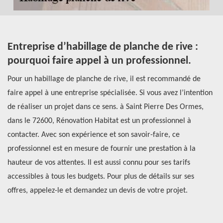
t
Entreprise d’habillage de planche de rive :
R
pourquoi faire appel à un professionnel.
p
l
Pour un habillage de planche de rive, il est recommandé de
faire appel à une entreprise spécialisée. Si vous avez l’intention
Le
de réaliser un projet dans ce sens. à Saint Pierre Des Ormes,
im
dans le 72600, Rénovation Habitat est un professionnel à
pr
re
contacter. Avec son expérience et son savoir-faire, ce
de
st
professionnel est en mesure de fournir une prestation à la
ré
hauteur de vos attentes. Il est aussi connu pour ses tarifs
re
s
accessibles à tous les budgets. Pour plus de détails sur ses
Ha
offres, appelez-le et demandez un devis de votre projet.
pr
un