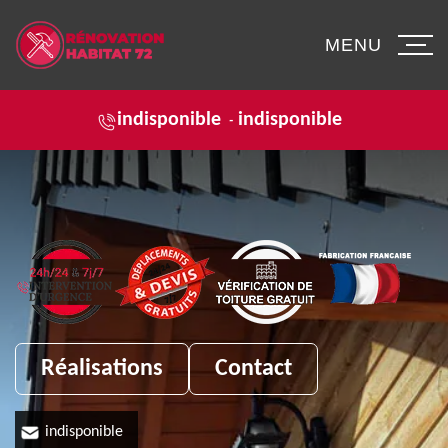
MENU
indisponible
indisponible
-
Réalisations
Contact
indisponible