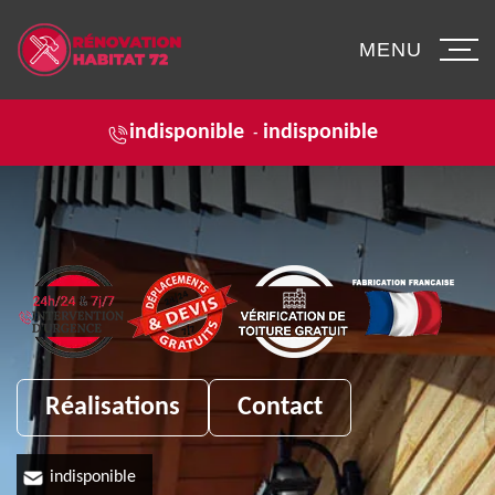
MENU
indisponible
indisponible
-
Réalisations
Contact
indisponible