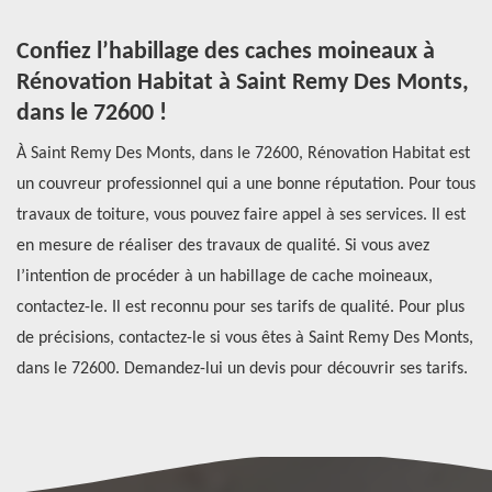
s
Confiez l’habillage des caches moineaux à
P
s
Rénovation Habitat à Saint Remy Des Monts,
e
dans le 72600 !
Po
À Saint Remy Des Monts, dans le 72600, Rénovation Habitat est
de
un couvreur professionnel qui a une bonne réputation. Pour tous
to
r
travaux de toiture, vous pouvez faire appel à ses services. Il est
mo
en mesure de réaliser des travaux de qualité. Si vous avez
un
l’intention de procéder à un habillage de cache moineaux,
pr
contactez-le. Il est reconnu pour ses tarifs de qualité. Pour plus
vo
s
de précisions, contactez-le si vous êtes à Saint Remy Des Monts,
d’
dans le 72600. Demandez-lui un devis pour découvrir ses tarifs.
72