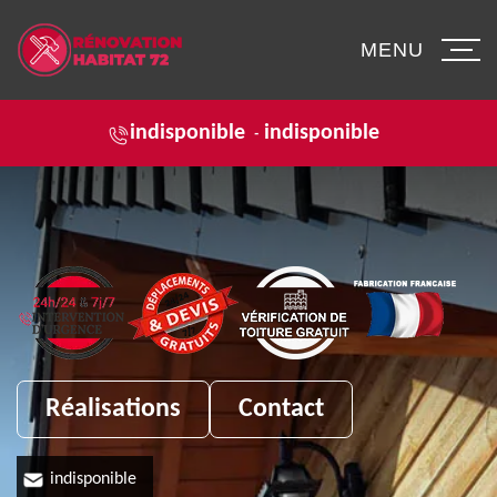
MENU
indisponible
indisponible
-
Réalisations
Contact
indisponible