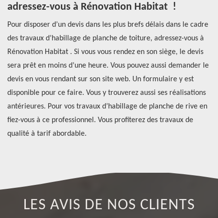
adressez-vous à Rénovation Habitat !
p
Pour disposer d’un devis dans les plus brefs délais dans le cadre
Po
des travaux d’habillage de planche de toiture, adressez-vous à
fa
é
Rénovation Habitat . Si vous vous rendez en son siège, le devis
de
ant
sera prêt en moins d’une heure. Vous pouvez aussi demander le
da
devis en vous rendant sur son site web. Un formulaire y est
co
l
disponible pour ce faire. Vous y trouverez aussi ses réalisations
pr
antérieures. Pour vos travaux d’habillage de planche de rive en
ha
lu
fiez-vous à ce professionnel. Vous profiterez des travaux de
ac
qualité à tarif abordable.
of
LES AVIS DE NOS CLIENTS